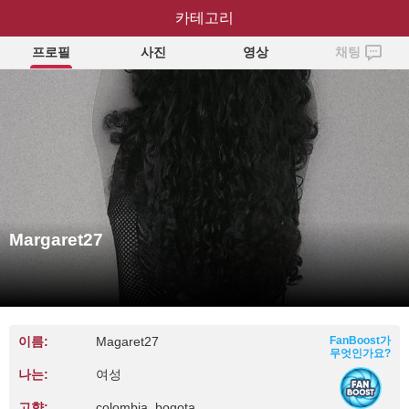
Margaret27
카테고리
프로필
사진
영상
채팅
Margaret27
이름:
Magaret27
FanBoost가
무엇인가요?
나는:
여성
고향:
colombia, bogota