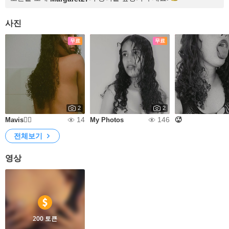
사진
무료
무료
2
2
14
146
Mavis😶‍🌫️
My Photos
🥵
전체보기
영상
200 토큰