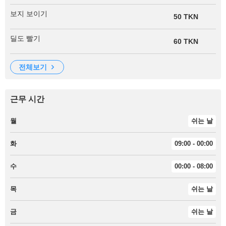
보지 보이기
50 TKN
딜도 빨기
60 TKN
전체보기
근무 시간
월
쉬는 날
화
09:00 - 00:00
수
00:00 - 08:00
목
쉬는 날
금
쉬는 날