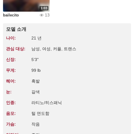
1:03
13
bailecito
모델 소개
나이:
21 년
관심 대상:
남성, 여성, 커플, 트랜스
신장:
5'3"
무게:
99 lb
헤어:
흑발
눈:
갈색
인종:
라티노/히스패닉
음모:
털 면도함
가슴:
작음