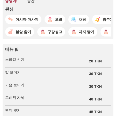
엉덩이:
중간
관심
아시아 마사지
오랄
채팅
춤추기
불알 핥기
구강성교
자지 빨기
자
메뉴 팁
스타킹 신기
20 TKN
발 보이기
30 TKN
가슴 보이기
30 TKN
후배위 자세
40 TKN
팬티 벗기
45 TKN