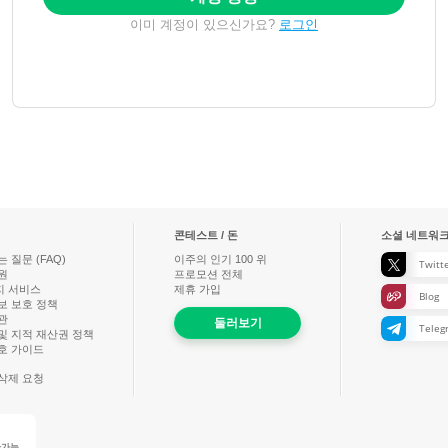
로그인
이미 계정이 있으신가요?
콘테스트 / 돈
소셜 네트워
 질문 (FAQ)
이주의 인기
100
위
Twitt
원
프로모션 전체
지 서비스
제휴 가입
Blog
보 보호 정책
관
둘러보기
Teleg
및 지적 재산권 정책
호 가이드
삭제 요청
환가능