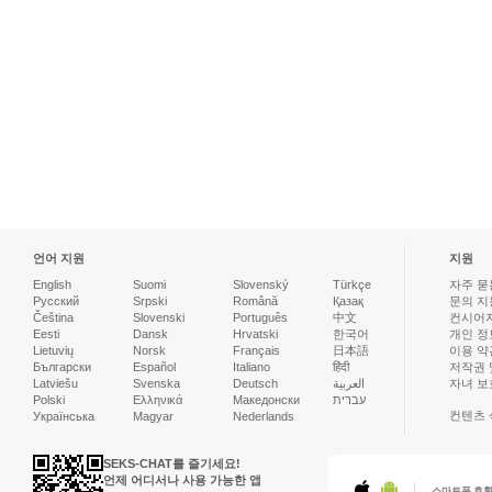
언어 지원
지원
English
Suomi
Slovenský
Türkçe
자주 묻는
Русский
Srpski
Română
Қазақ
문의 지
Čeština
Slovenski
Português
中文
컨시어
Eesti
Dansk
Hrvatski
한국어
개인 정
Lietuvių
Norsk
Français
日本語
이용 약
Български
Español
Italiano
हिंदी
저작권 
Latviešu
Svenska
Deutsch
العربية
자녀 보
Polski
Ελληνικά
Македонски
עברית
컨텐츠 
Українська
Magyar
Nederlands
SEKS-CHAT를 즐기세요!
언제 어디서나 사용 가능한 앱
스마트폰 호